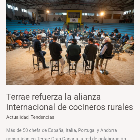
Terrae
refuerza
la
alianza
internacional
de
cocineros
rurales
Terrae refuerza la alianza
internacional de cocineros rurales
Actualidad
,
Tendencias
Más de 50 chefs de España, Italia, Portugal y Andorra
consolidan en Terrae Gran Canaria la red de colaboración