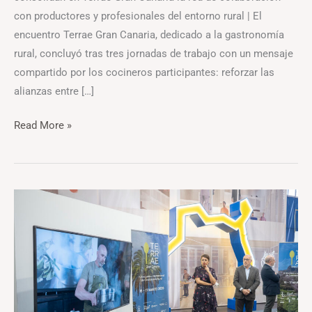
con productores y profesionales del entorno rural | El
encuentro Terrae Gran Canaria, dedicado a la gastronomía
rural, concluyó tras tres jornadas de trabajo con un mensaje
compartido por los cocineros participantes: reforzar las
alianzas entre […]
Read More »
El
mayor
encuentro
de
cocineros
rurales
llega