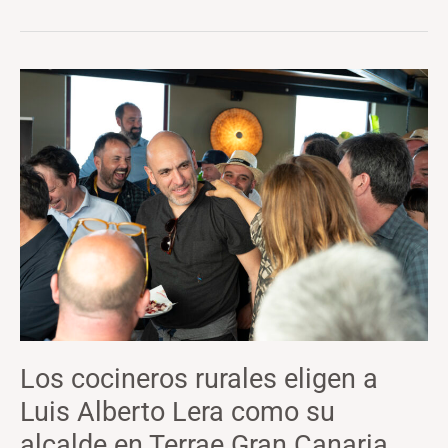
Los
cocineros
rurales
eligen
a
Luis
Alberto
Lera
como
su
alcalde
Los cocineros rurales eligen a
en
Luis Alberto Lera como su
Terrae
Gran
alcalde en Terrae Gran Canaria