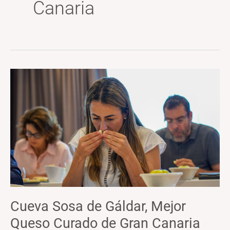
Canaria
Cueva
Sosa
de
Gáldar,
Mejor
Queso
Curado
de
Gran
Canaria
Cueva Sosa de Gáldar, Mejor
2024
Queso Curado de Gran Canaria