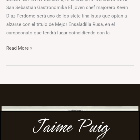
San Sebastián Gastronomika El joven chef majorero Kevin
Díaz Perdomo será uno de los siete finalistas que optan a
alzarse con el título de Mejor Ensaladilla Rusa, en el
campeonato que tendrá lugar coincidiendo con la
Read More »
Jaime Puig