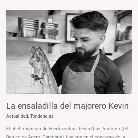
La
ensaladilla
del
majorero
Kevin
La ensaladilla del majorero Kevin
Actualidad
,
Tendencias
El chef originario de Fuerteventura, Kevin Díaz Perdomo ((El
Baruco de Anero, Cantabria), finalista en el concurso de la