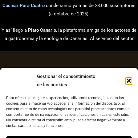
Cocinar Para Cuatro
donde sumo ya más de 28.000 suscriptores
(a octubre de 2025).
Y así llego a
Plato Canario
, la plataforma amiga de los actores de
la gastronomía y la enología de Canarias. Al servicio del sector.
Gestionar el consentimiento
de las cookies
Aviso Legal
Para ofrecer las mejores experiencias, utilizamos tecnologías como las
Política de Privacidad
cookies para almacenar y/o acceder a la información del dispositivo. El
consentimiento de estas tecnologías nos permitirá procesar datos como el
Contacto
comportamiento de navegación o las identificaciones únicas en este sitio.
No consentir o retirar el consentimiento, puede afectar negativamente a
Política de cookies UE
ciertas características y funciones.
Copyright © 2026 Plato Canario |
Diseño web