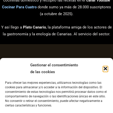
cocinillas doméstico y recopilo las recetas en el
canal Youtube
Cocinar Para Cuatro
donde sumo ya más de 28.000 suscriptores
(a octubre de 2025).
Y así llego a
Plato Canario
, la plataforma amiga de los actores de
la gastronomía y la enología de Canarias. Al servicio del sector.
Gestionar el consentimiento
de las cookies
Aviso Legal
Para ofrecer las mejores experiencias, utilizamos tecnologías como las
Política de Privacidad
cookies para almacenar y/o acceder a la información del dispositivo. El
consentimiento de estas tecnologías nos permitirá procesar datos como el
Contacto
comportamiento de navegación o las identificaciones únicas en este sitio.
No consentir o retirar el consentimiento, puede afectar negativamente a
Política de cookies UE
ciertas características y funciones.