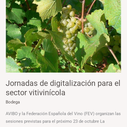
de
digitalización
para
el
sector
vitivinícola
Jornadas de digitalización para el
sector vitivinícola
Bodega
AVIBO y la Federación Española del Vino (FEV) organizan las
sesiones previstas para el próximo 23 de octubre La