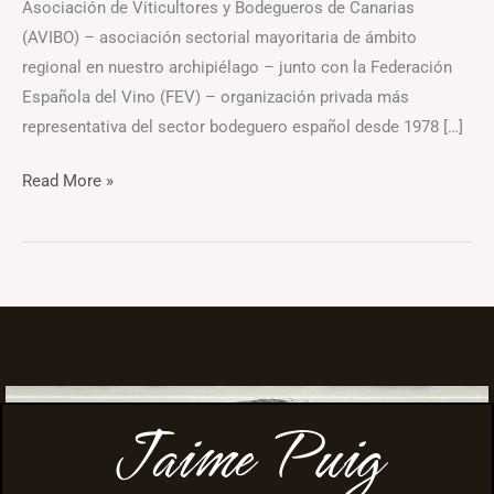
Asociación de Viticultores y Bodegueros de Canarias
(AVIBO) – asociación sectorial mayoritaria de ámbito
regional en nuestro archipiélago – junto con la Federación
Española del Vino (FEV) – organización privada más
representativa del sector bodeguero español desde 1978 […]
Read More »
Jaime Puig