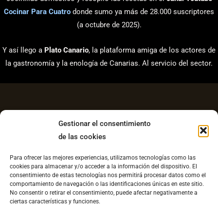
Cocinar Para Cuatro
donde sumo ya más de 28.000 suscriptores
(a octubre de 2025).
Y así llego a
Plato Canario
, la plataforma amiga de los actores de
la gastronomía y la enología de Canarias. Al servicio del sector.
Gestionar el consentimiento
de las cookies
Aviso Legal
Para ofrecer las mejores experiencias, utilizamos tecnologías como las
Política de Privacidad
cookies para almacenar y/o acceder a la información del dispositivo. El
consentimiento de estas tecnologías nos permitirá procesar datos como el
Contacto
comportamiento de navegación o las identificaciones únicas en este sitio.
No consentir o retirar el consentimiento, puede afectar negativamente a
Política de cookies UE
ciertas características y funciones.