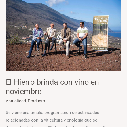
Hierro
brinda
con
vino
en
noviembre
El Hierro brinda con vino en
noviembre
Actualidad
,
Producto
Se viene una amplia programación de actividades
relacionadas con la viticultura y enología que se