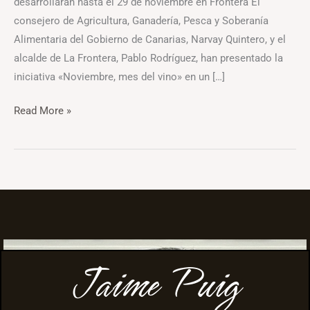
desarrollarán hasta el 29 de noviembre en Frontera El
consejero de Agricultura, Ganadería, Pesca y Soberanía
Alimentaria del Gobierno de Canarias, Narvay Quintero, y el
alcalde de La Frontera, Pablo Rodríguez, han presentado la
iniciativa «Noviembre, mes del vino» en un […]
Read More »
Jaime Puig