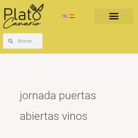
Ir
al
contenido
Buscar
Buscar
jornada puertas
abiertas vinos