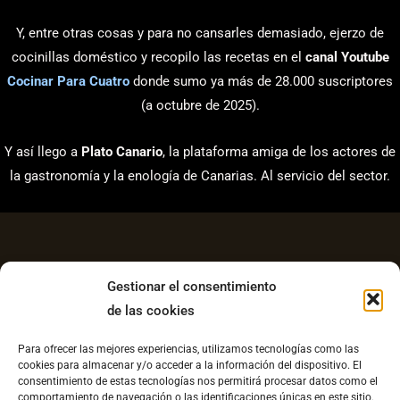
Y, entre otras cosas y para no cansarles demasiado, ejerzo de
cocinillas doméstico y recopilo las recetas en el
canal Youtube
Cocinar Para Cuatro
donde sumo ya más de 28.000 suscriptores
(a octubre de 2025).
Y así llego a
Plato Canario
, la plataforma amiga de los actores de
la gastronomía y la enología de Canarias. Al servicio del sector.
Gestionar el consentimiento
de las cookies
Aviso Legal
Para ofrecer las mejores experiencias, utilizamos tecnologías como las
Política de Privacidad
cookies para almacenar y/o acceder a la información del dispositivo. El
consentimiento de estas tecnologías nos permitirá procesar datos como el
Contacto
comportamiento de navegación o las identificaciones únicas en este sitio.