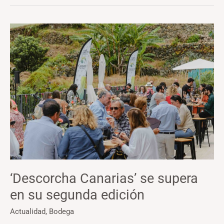
‘Descorcha
Canarias’
se
supera
en
su
segunda
edición
‘Descorcha Canarias’ se supera
en su segunda edición
Actualidad
,
Bodega