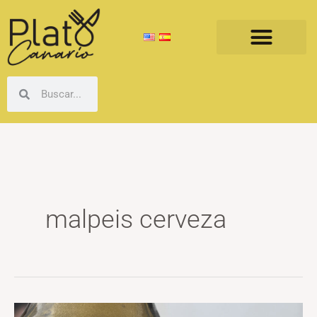
Ir
al
contenido
Buscar
Buscar
malpeis cerveza
Malpeis,