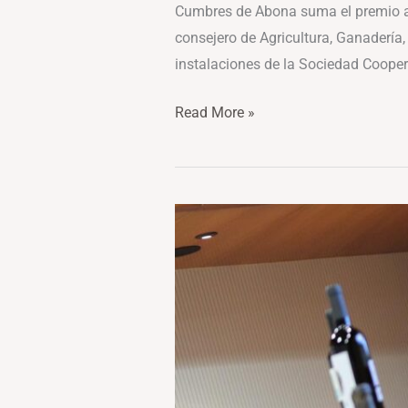
Cumbres de Abona suma el premio al 
consejero de Agricultura, Ganadería,
instalaciones de la Sociedad Cooper
Read More »
Pico
Cho
Marcial
y
Flor
de
Chasna,
cima