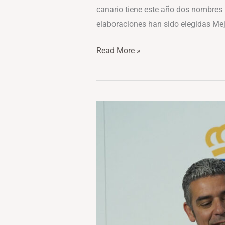
canario tiene este año dos nombres 
elaboraciones han sido elegidas Mej
Read More »
Brumas
de
Ayosa
Malvasía
Aromática,
de
la
DOP
Valle