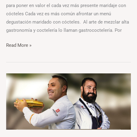
para poner en valor el cada vez más presente maridaje con
cócteles Cada vez es más común afrontar un menú
degustación maridado con cócteles. Al arte de mezclar alta
gastronomía y coctelería lo llaman gastrococtelería. Por
Read More »
Isla
de
Lobos
y
Ron
Arehucas
diseñan
una