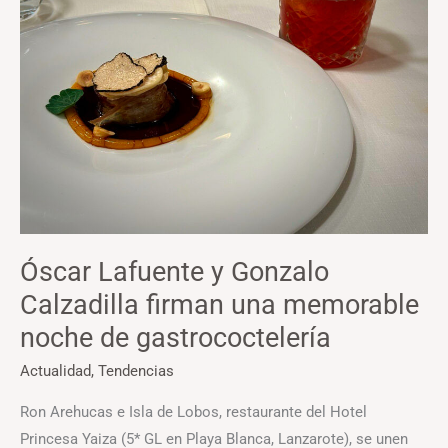
Gonzalo
Calzadilla
firman
una
memorable
noche
de
gastrococtelería
Óscar Lafuente y Gonzalo
Calzadilla firman una memorable
noche de gastrococtelería
Actualidad
,
Tendencias
Ron Arehucas e Isla de Lobos, restaurante del Hotel
Princesa Yaiza (5* GL en Playa Blanca, Lanzarote), se unen