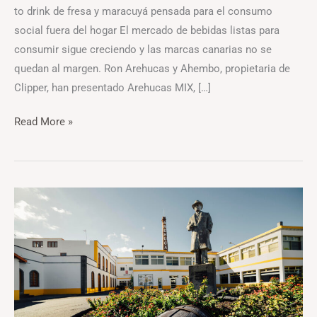
to drink de fresa y maracuyá pensada para el consumo
social fuera del hogar El mercado de bebidas listas para
consumir sigue creciendo y las marcas canarias no se
quedan al margen. Ron Arehucas y Ahembo, propietaria de
Clipper, han presentado Arehucas MIX, […]
Read More »
Arehucas
obtiene
la
certificación
de
cultivo
ecológico