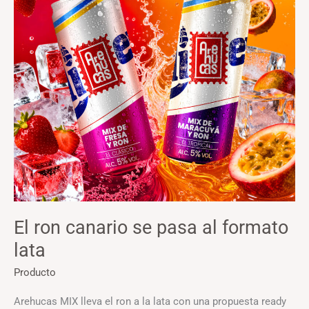
ron
canario
se
pasa
al
formato
lata
El ron canario se pasa al formato
lata
Producto
Arehucas MIX lleva el ron a la lata con una propuesta ready