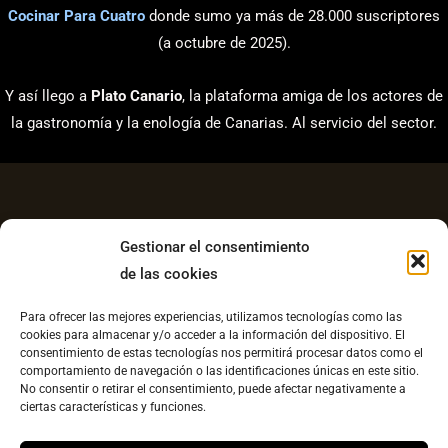
Cocinar Para Cuatro
donde sumo ya más de 28.000 suscriptores
(a octubre de 2025).
Y así llego a
Plato Canario
, la plataforma amiga de los actores de
la gastronomía y la enología de Canarias. Al servicio del sector.
Gestionar el consentimiento
de las cookies
Aviso Legal
Para ofrecer las mejores experiencias, utilizamos tecnologías como las
Política de Privacidad
cookies para almacenar y/o acceder a la información del dispositivo. El
consentimiento de estas tecnologías nos permitirá procesar datos como el
Contacto
comportamiento de navegación o las identificaciones únicas en este sitio.
No consentir o retirar el consentimiento, puede afectar negativamente a
Política de cookies UE
ciertas características y funciones.
Copyright © 2026 Plato Canario |
Diseño web