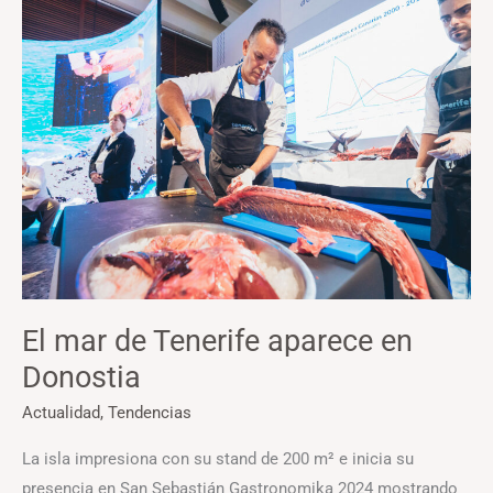
El
mar
de
Tenerife
aparece
en
Donostia
El mar de Tenerife aparece en
Donostia
Actualidad
,
Tendencias
La isla impresiona con su stand de 200 m² e inicia su
presencia en San Sebastián Gastronomika 2024 mostrando