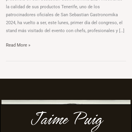
la calidad de sus productos Tenerife, uno de los
patrocinadores oficiales de San Sebastian Gastronomika
2024, ha vuelto a ser, este lunes, primer día del congreso, el
stand más visitado del evento con chefs, profesionales y […]
Read More »
Jaime Puig