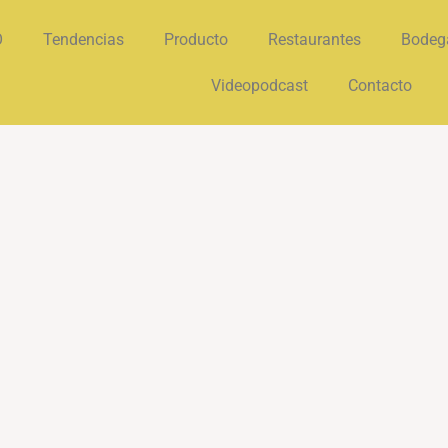
O
Tendencias
Producto
Restaurantes
Bodeg
Videopodcast
Contacto