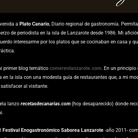
nvenida a
Plato Canario
, Diario regional de gastronomía. Permí
erzo de periodista en la isla de Lanzarote desde 1986. Mi afici
uerdo interesarme por los platos que se cocinaban en casa y qu
áctica.
i primer blog temático
comerenlanzarote.com
. En un principio
a en la isla con una modesta guía de restaurantes que, a mi mod
satisfacer al visitante.
ela lanzo
recetasdecanarias.com
(hoy desaparecido) donde reco
i.
el
Festival Enogastronómico Saborea Lanzarote
-año 2011- com