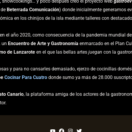
, showcookings… y poco después creo el proyecto web
gastroev
e de
Beterrada Comunicación
) donde inicialmente generamos ev
ómica en los chinijos de la isla mediante talleres con destacado
 en el año 2020, como consecuencia de la pandemia mundial de 
, un
Encuentro de Arte y Gastronomía
enmarcado en el Plan Cul
smo de Lanzarote
en el que las bellas artes
juegan
con la gastron
cosas y para no cansarles demasiado, ejerzo de cocinillas domést
be
Cocinar Para Cuatro
donde sumo ya más de 28.000 suscriptor
ato Canario
, la plataforma amiga de los actores de la gastronom
tor.