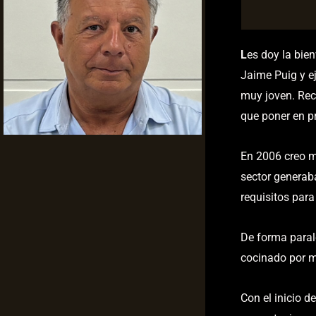
L
es doy la bie
Jaime Puig y ej
muy joven. Rec
que poner en pr
En 2006 creo m
sector generab
requisitos para 
De forma paral
cocinado por m
Con el inicio d