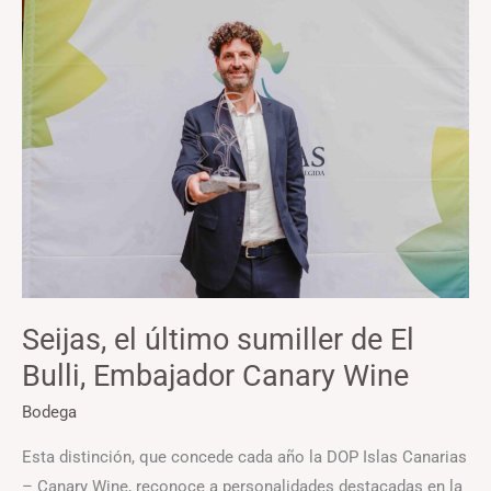
Seijas,
el
último
sumiller
de
El
Bulli,
Embajador
Canary
Wine
Seijas, el último sumiller de El
Bulli, Embajador Canary Wine
Bodega
Esta distinción, que concede cada año la DOP Islas Canarias
– Canary Wine, reconoce a personalidades destacadas en la