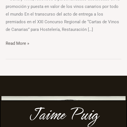
promoción y puesta en valor de los vinos canarios por todo
el mundo En el transcurso del acto de entrega a los
premiados en el XXI Concurso Regional de “Cartas de Vinos
de Canarias” para Hostelería, Restauración […]
Read More »
Jaime Puig