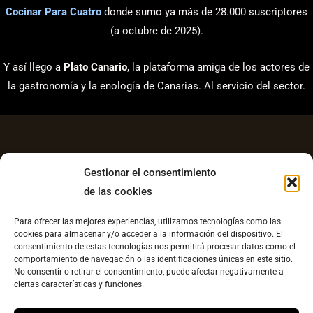
Cocinar Para Cuatro
donde sumo ya más de 28.000 suscriptores
(a octubre de 2025).
Y así llego a
Plato Canario
, la plataforma amiga de los actores de
la gastronomía y la enología de Canarias. Al servicio del sector.
Gestionar el consentimiento
de las cookies
Aviso Legal
Para ofrecer las mejores experiencias, utilizamos tecnologías como las
Política de Privacidad
cookies para almacenar y/o acceder a la información del dispositivo. El
consentimiento de estas tecnologías nos permitirá procesar datos como el
Contacto
comportamiento de navegación o las identificaciones únicas en este sitio.
No consentir o retirar el consentimiento, puede afectar negativamente a
Política de cookies UE
ciertas características y funciones.
Copyright © 2026 Plato Canario |
Diseño web