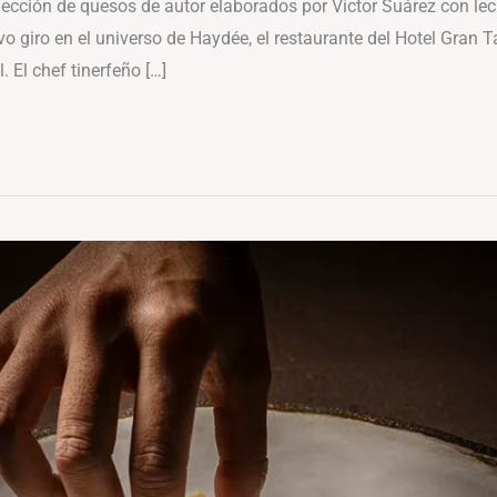
ección de quesos de autor elaborados por Víctor Suárez con le
o giro en el universo de Haydée, el restaurante del Hotel Gran T
. El chef tinerfeño […]