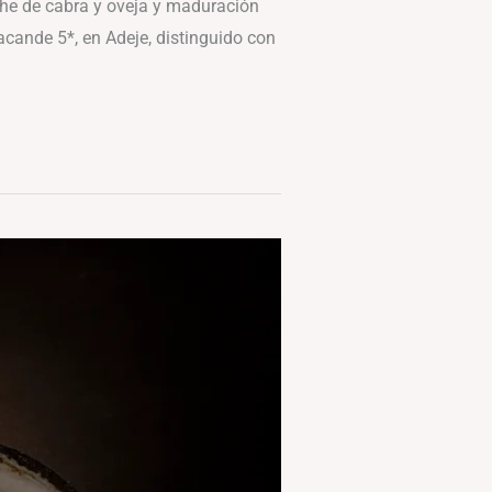
che de cabra y oveja y maduración
acande 5*, en Adeje, distinguido con