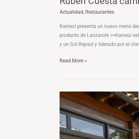
Rubén Cuesta cambi
Actualidad
,
Restaurantes
Kamezí presenta un nuevo menú degu
producto de Lanzarote >>Kamezí estr
y un Sol Repsol y liderado por el c
Read More »
La
sostenibilidad
empieza
en
la