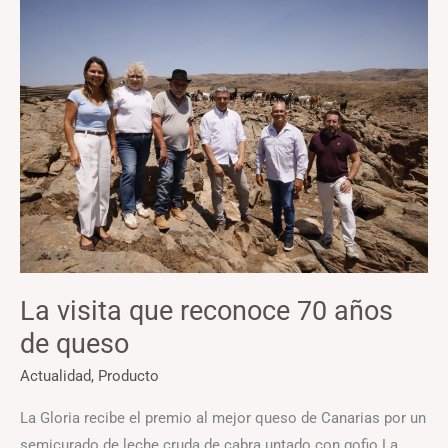
La
visita
que
reconoce
70
años
de
queso
La visita que reconoce 70 años
de queso
Actualidad
,
Producto
La Gloria recibe el premio al mejor queso de Canarias por un
semicurado de leche cruda de cabra untado con gofio La