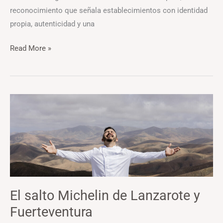
reconocimiento que señala establecimientos con identidad
propia, autenticidad y una
Read More »
El
salto
Michelin
de
Lanzarote
y
Fuerteventura
El salto Michelin de Lanzarote y
Fuerteventura