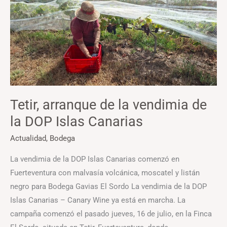
arranque
de
la
vendimia
de
la
DOP
Tetir, arranque de la vendimia de
Islas
la DOP Islas Canarias
Canarias
Actualidad
,
Bodega
La vendimia de la DOP Islas Canarias comenzó en
Fuerteventura con malvasía volcánica, moscatel y listán
negro para Bodega Gavias El Sordo La vendimia de la DOP
Islas Canarias – Canary Wine ya está en marcha. La
campaña comenzó el pasado jueves, 16 de julio, en la Finca