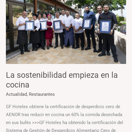
empieza
en
la
cocina
La sostenibilidad empieza en la
cocina
Actualidad
,
Restaurantes
GF Hoteles obtiene la certificación de desperdicio cero de
AENOR tras reducir en cocina un 60% la comida desechada
en sus bufés >>>GF Hoteles ha obtenido la certificación del
Sistema de Gestión de Desperdicio Alimentario Cero de