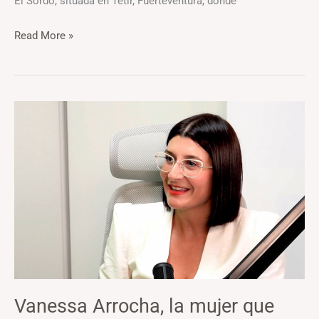
El Sordo, situada en Tetir, Fuerteventura, donde
Read More »
Vanessa
Arrocha,
la
mujer
que
conecta
producto
y
cocina
Vanessa Arrocha, la mujer que