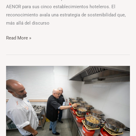
AENOR para sus cinco establecimientos hoteleros. El
reconocimiento avala una estrategia de sostenibilidad que,
más allá del discurso
Read More »
La
Búster,
frita
y
sancochada