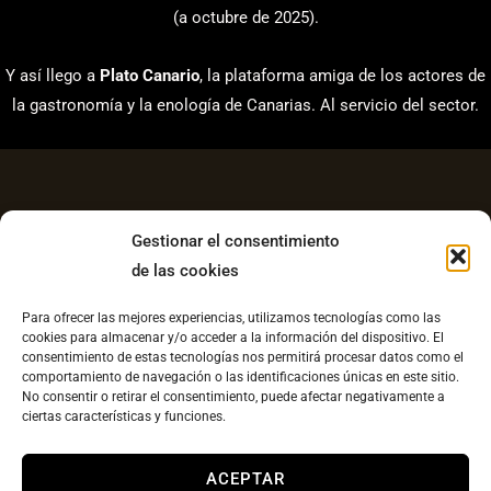
(a octubre de 2025).
Y así llego a
Plato Canario
, la plataforma amiga de los actores de
la gastronomía y la enología de Canarias. Al servicio del sector.
Gestionar el consentimiento
de las cookies
Aviso Legal
Para ofrecer las mejores experiencias, utilizamos tecnologías como las
Política de Privacidad
cookies para almacenar y/o acceder a la información del dispositivo. El
consentimiento de estas tecnologías nos permitirá procesar datos como el
Contacto
comportamiento de navegación o las identificaciones únicas en este sitio.
No consentir o retirar el consentimiento, puede afectar negativamente a
Política de cookies UE
ciertas características y funciones.
Copyright © 2026 Plato Canario |
Diseño web
ACEPTAR
llesestudiocreatvo.com