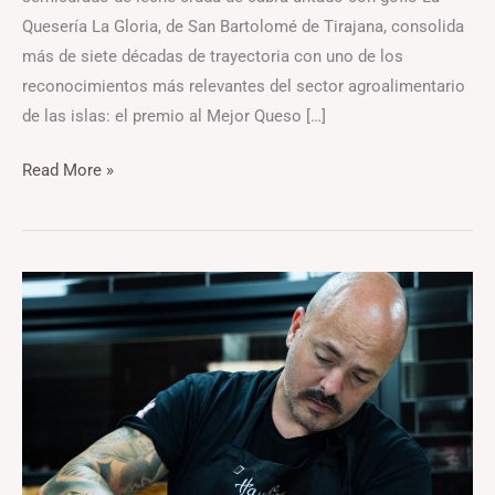
Quesería La Gloria, de San Bartolomé de Tirajana, consolida
más de siete décadas de trayectoria con uno de los
reconocimientos más relevantes del sector agroalimentario
de las islas: el premio al Mejor Queso […]
Read More »
Haydée
estrenará
quesos
propios
en
octubre