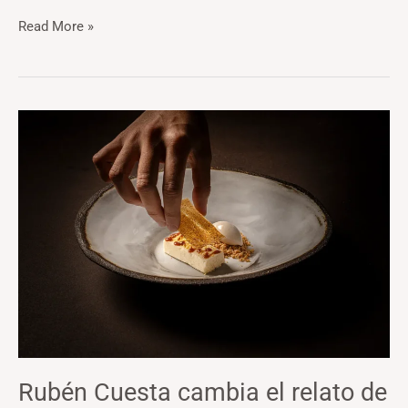
Read More »
Rubén
Cuesta
cambia
el
relato
de
Kamezí
Rubén Cuesta cambia el relato de