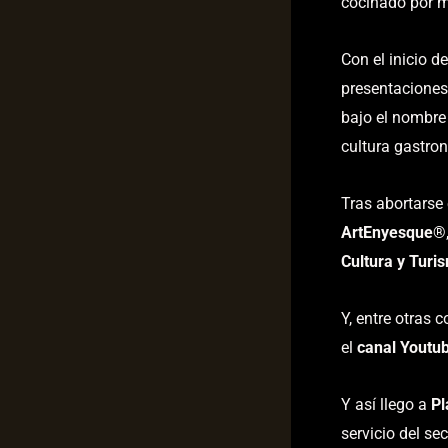
cocinado por m
Con el inicio d
presentaciones
bajo el nombr
cultura gastron
Tras abortarse
ArtEnyesque
®
Cultura y Turi
Y, entre otras 
el
canal Youtu
Y así llego a
Pl
servicio del sec