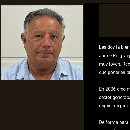
L
es doy la bie
Jaime Puig y ej
muy joven. Rec
que poner en pr
En 2006 creo m
sector generab
requisitos para 
De forma paral