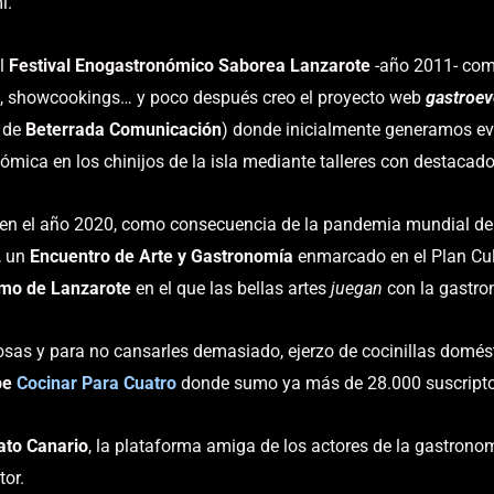
i.
el
Festival Enogastronómico Saborea Lanzarote
-año 2011- com
, showcookings… y poco después creo el proyecto web
gastroev
e de
Beterrada Comunicación
) donde inicialmente generamos ev
ómica en los chinijos de la isla mediante talleres con destacado
 en el año 2020, como consecuencia de la pandemia mundial de 
, un
Encuentro de Arte y Gastronomía
enmarcado en el Plan Cul
smo de Lanzarote
en el que las bellas artes
juegan
con la gastron
cosas y para no cansarles demasiado, ejerzo de cocinillas domést
be
Cocinar Para Cuatro
donde sumo ya más de 28.000 suscriptor
ato Canario
, la plataforma amiga de los actores de la gastronom
tor.