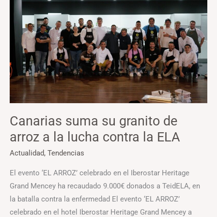
su
granito
de
arroz
a
la
lucha
contra
la
Canarias suma su granito de
ELA
arroz a la lucha contra la ELA
Actualidad
,
Tendencias
El evento ‘EL ARROZ’ celebrado en el Iberostar Heritage
Grand Mencey ha recaudado 9.000€ donados a TeidELA, en
la batalla contra la enfermedad El evento ‘EL ARROZ’
celebrado en el hotel Iberostar Heritage Grand Mencey a