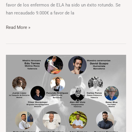
favor de los enfermos de ELA ha sido un éxito rotundo. Se
han recaudado 9.000€ a favor de la
Read More »
Gastronomía
solidaria
en
la
lucha
contra
la
ELA