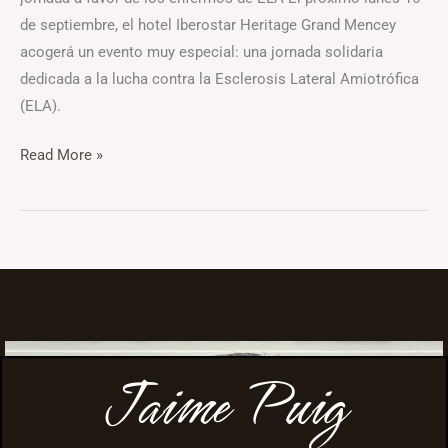
de septiembre, el hotel Iberostar Heritage Grand Mencey
acogerá un evento muy especial: una jornada solidaria
dedicada a la lucha contra la Esclerosis Lateral Amiotrófica
(ELA).
Read More »
Jaime Puig