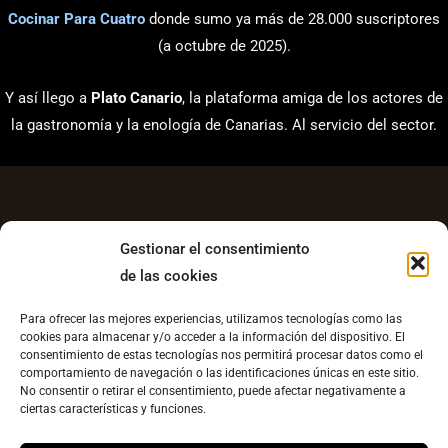
Cocinar Para Cuatro
donde sumo ya más de 28.000 suscriptores
(a octubre de 2025).
Y así llego a
Plato Canario
, la plataforma amiga de los actores de
la gastronomía y la enología de Canarias. Al servicio del sector.
Gestionar el consentimiento
de las cookies
Aviso Legal
Para ofrecer las mejores experiencias, utilizamos tecnologías como las
Política de Privacidad
cookies para almacenar y/o acceder a la información del dispositivo. El
consentimiento de estas tecnologías nos permitirá procesar datos como el
Contacto
comportamiento de navegación o las identificaciones únicas en este sitio.
No consentir o retirar el consentimiento, puede afectar negativamente a
Política de cookies UE
ciertas características y funciones.
Copyright © 2026 Plato Canario |
Diseño web