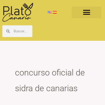
Ir
al
contenido
Buscar
Buscar
concurso oficial de
sidra de canarias