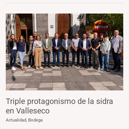
Triple
protagonismo
de
la
sidra
en
Valleseco
Triple protagonismo de la sidra
en Valleseco
Actualidad
,
Bodega