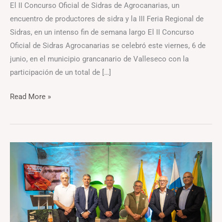
El II Concurso Oficial de Sidras de Agrocanarias, un
encuentro de productores de sidra y la III Feria Regional de
Sidras, en un intenso fin de semana largo El II Concurso
Oficial de Sidras Agrocanarias se celebró este viernes, 6 de
junio, en el municipio grancanario de Valleseco con la
participación de un total de […]
Read More »
Canarias
tendrá
su
Concurso
Oficial
de