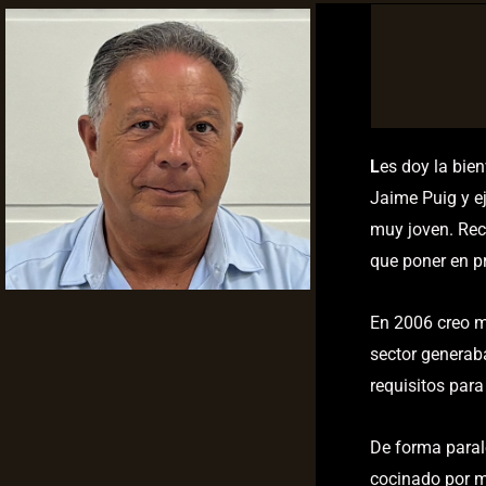
L
es doy la bie
Jaime Puig y ej
muy joven. Rec
que poner en pr
En 2006 creo m
sector generab
requisitos para 
De forma paral
cocinado por m