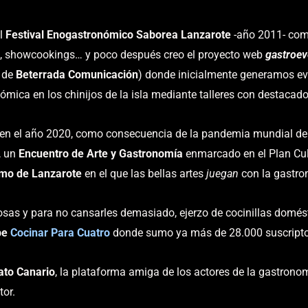
el
Festival Enogastronómico Saborea Lanzarote
-año 2011- com
, showcookings… y poco después creo el proyecto web
gastroev
e de
Beterrada Comunicación
) donde inicialmente generamos ev
ómica en los chinijos de la isla mediante talleres con destacado
 en el año 2020, como consecuencia de la pandemia mundial de 
, un
Encuentro de Arte y Gastronomía
enmarcado en el Plan Cul
smo de Lanzarote
en el que las bellas artes
juegan
con la gastron
cosas y para no cansarles demasiado, ejerzo de cocinillas domést
be
Cocinar Para Cuatro
donde sumo ya más de 28.000 suscriptor
ato Canario
, la plataforma amiga de los actores de la gastronom
tor.