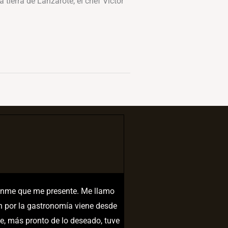
tierra de Lanzarote, el chef Víctor
tanme que me presente. Me llamo
ón por la gastronomía viene desde
e, más pronto de lo deseado, tuve