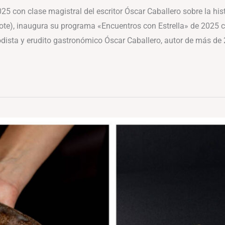
25 con clase magistral del escritor Óscar Caballero sobre la hist
ote), inaugura su programa «Encuentros con Estrella» de 2025 co
iodista y erudito gastronómico Óscar Caballero, autor de más de 2