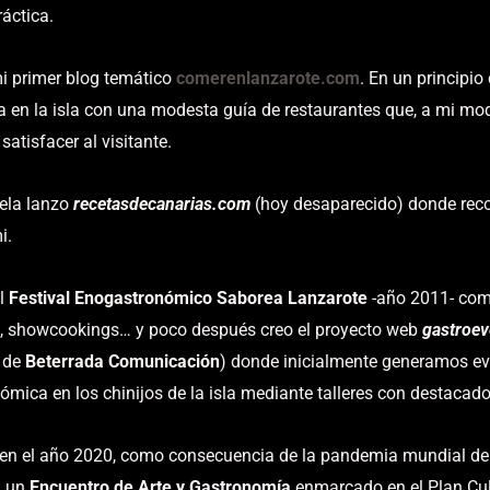
áctica.
i primer blog temático
comerenlanzarote.com
. En un principio
a en la isla con una modesta guía de restaurantes que, a mi mod
satisfacer al visitante.
ela lanzo
recetasdecanarias.com
(hoy desaparecido) donde reco
i.
el
Festival Enogastronómico Saborea Lanzarote
-año 2011- com
, showcookings… y poco después creo el proyecto web
gastroev
e de
Beterrada Comunicación
) donde inicialmente generamos ev
ómica en los chinijos de la isla mediante talleres con destacado
 en el año 2020, como consecuencia de la pandemia mundial de 
, un
Encuentro de Arte y Gastronomía
enmarcado en el Plan Cul