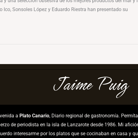
a y una selección obsesiva de los mejores productos del mar y la 
cio Ico, Sonsoles López y Eduardo Riestra han presentado su
Jaime Puig
nvenida a
Plato Canario
, Diario regional de gastronomía. Permí
erzo de periodista en la isla de Lanzarote desde 1986. Mi afici
uerdo interesarme por los platos que se cocinaban en casa y qu