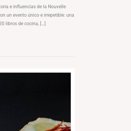
oria e influencias de la Nouvelle
n un evento único e irrepetible: una
0 libros de cocina, […]