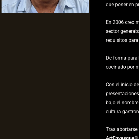
que poner en pr
En 2006 creo m
sector generab
requisitos para 
De forma paral
cocinado por m
Con el inicio d
presentaciones
bajo el nombr
cultura gastron
Tras abortarse
ArtEnyesque
®