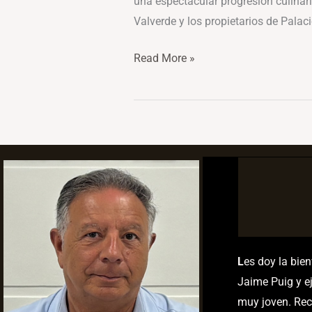
una espectacular progresión culinari
Valverde y los propietarios de Pala
Read More »
L
es doy la bie
Jaime Puig y ej
muy joven. Rec