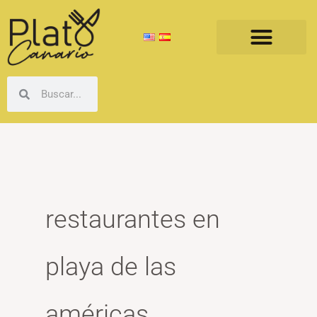
Ir
al
contenido
Buscar
Buscar
restaurantes en
playa de las
américas