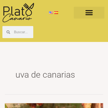
Ir
al
contenido
Buscar
Buscar
uva de canarias
La