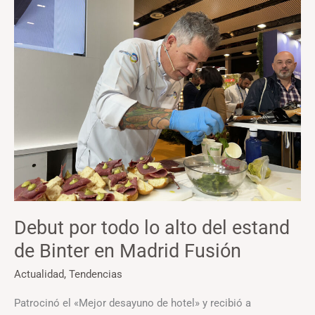
por
todo
lo
alto
del
estand
de
Binter
en
Madrid
Fusión
Debut por todo lo alto del estand
de Binter en Madrid Fusión
Actualidad
,
Tendencias
Patrocinó el «Mejor desayuno de hotel» y recibió a