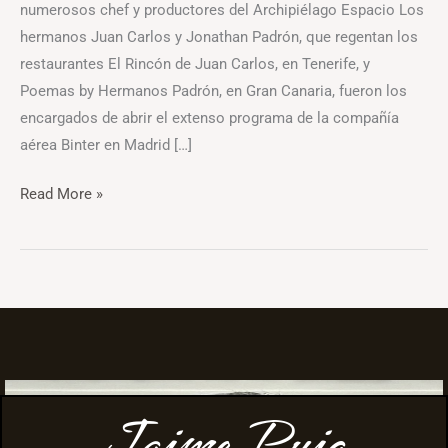
numerosos chef y productores del Archipiélago Espacio Los
hermanos Juan Carlos y Jonathan Padrón, que regentan los
restaurantes El Rincón de Juan Carlos, en Tenerife, y
Poemas by Hermanos Padrón, en Gran Canaria, fueron los
encargados de abrir el extenso programa de la compañía
aérea Binter en Madrid […]
Read More »
Jaime Puig