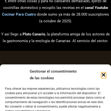
Y, entre otras cosas y para no cansarles demasiado, ejerzo de
cocinillas doméstico y recopilo las recetas en el
canal Youtube
Cocinar Para Cuatro
donde sumo ya más de 28.000 suscriptores
(a octubre de 2025).
Y así llego a
Plato Canario
, la plataforma amiga de los actores de
la gastronomía y la enología de Canarias. Al servicio del sector.
Gestionar el consentimiento
de las cookies
Aviso Legal
Para ofrecer las mejores experiencias, utilizamos tecnologías como las
Política de Privacidad
cookies para almacenar y/o acceder a la información del dispositivo. El
consentimiento de estas tecnologías nos permitirá procesar datos como el
Contacto
comportamiento de navegación o las identificaciones únicas en este sitio.
No consentir o retirar el consentimiento, puede afectar negativamente a
Política de cookies UE