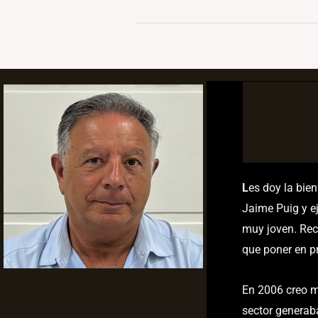
L
es doy la bie
Jaime Puig y ej
muy joven. Rec
que poner en pr
En 2006 creo m
sector generab