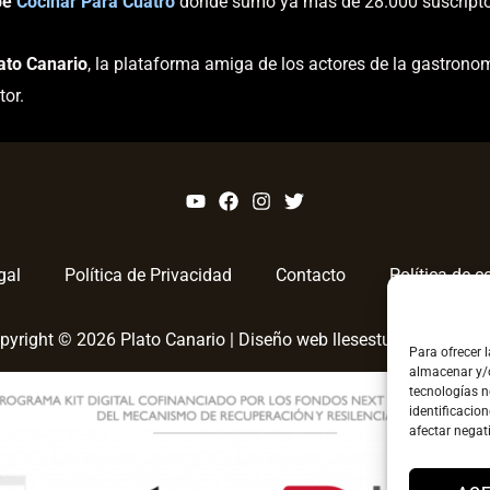
be
Cocinar Para Cuatro
donde sumo ya más de 28.000 suscriptor
ato Canario
, la plataforma amiga de los actores de la gastronom
tor.
gal
Política de Privacidad
Contacto
Política de c
pyright © 2026 Plato Canario |
Diseño web llesestudiocreatvo.
Para ofrecer 
almacenar y/o
tecnologías 
identificacion
afectar negat