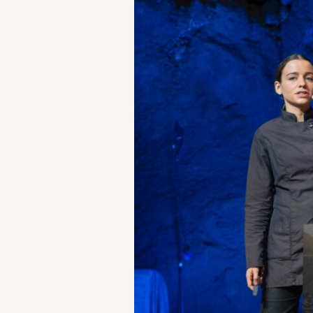
Martina
Puigvert,
Ricard
Camarena
y
Paco
Pérez,
abren
Worldcanic’23