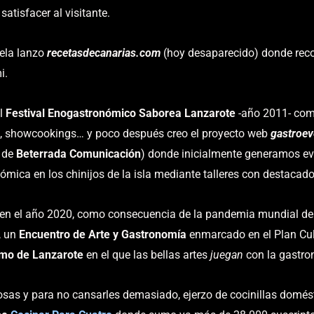
satisfacer al visitante.
ela lanzo
recetasdecanarias.com
(hoy desaparecido) donde reco
i.
el
Festival Enogastronómico Saborea Lanzarote
-año 2011- com
, showcookings… y poco después creo el proyecto web
gastroev
e de
Beterrada Comunicación
) donde inicialmente generamos ev
ómica en los chinijos de la isla mediante talleres con destacado
 en el año 2020, como consecuencia de la pandemia mundial de 
, un
Encuentro de Arte y Gastronomía
enmarcado en el Plan Cul
smo de Lanzarote
en el que las bellas artes
juegan
con la gastron
cosas y para no cansarles demasiado, ejerzo de cocinillas domést