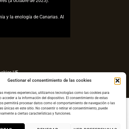
es (a octubre de 2025).
ía y la enología de Canarias. Al
ookies UE
Gestionar el consentimiento de las cookies
com
las mejores experiencias, utilizamos tecnologías como las cookies para
 acceder a la información del dispositivo. El consentimiento de estas
nos permitirá procesar datos como el comportamiento de navegación o las
es únicas en este sitio. No consentir o retirar el consentimiento, puede
ivamente a ciertas características y funciones.