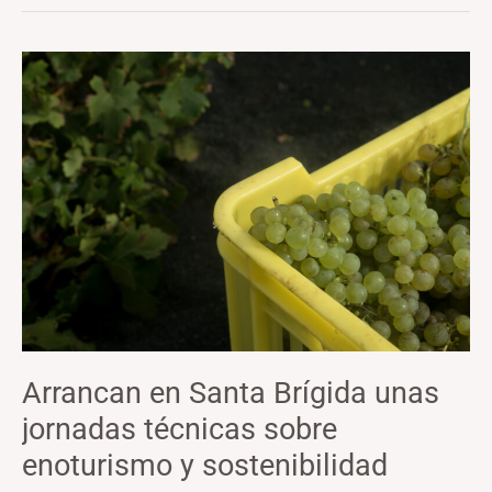
Arrancan
en
Santa
Brígida
unas
jornadas
técnicas
sobre
enoturismo
y
sostenibilidad
Arrancan en Santa Brígida unas
jornadas técnicas sobre
enoturismo y sostenibilidad