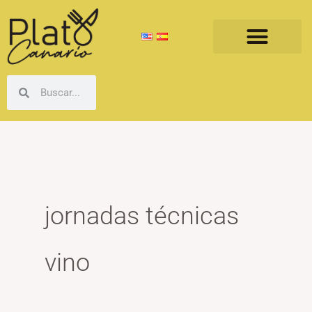
Ir
al
contenido
Buscar
Buscar
jornadas técnicas
vino