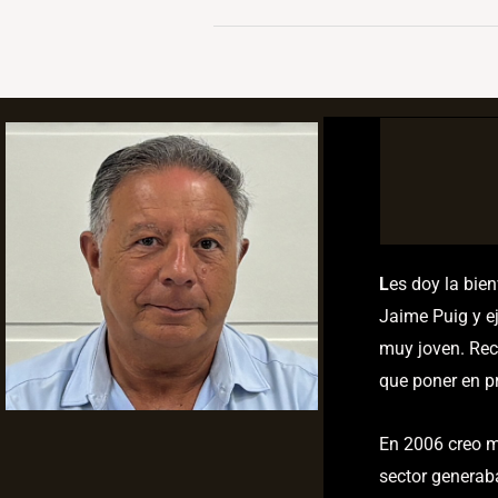
L
es doy la bie
Jaime Puig y ej
muy joven. Rec
que poner en pr
En 2006 creo m
sector generab