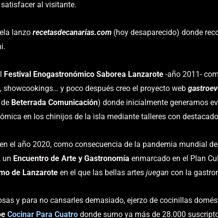
satisfacer al visitante.
ela lanzo
recetasdecanarias.com
(hoy desaparecido) donde reco
i.
el
Festival Enogastronómico Saborea Lanzarote
-año 2011- com
, showcookings… y poco después creo el proyecto web
gastroev
e de
Beterrada Comunicación
) donde inicialmente generamos ev
ómica en los chinijos de la isla mediante talleres con destacado
 en el año 2020, como consecuencia de la pandemia mundial de 
, un
Encuentro de Arte y Gastronomía
enmarcado en el Plan Cul
smo de Lanzarote
en el que las bellas artes
juegan
con la gastron
cosas y para no cansarles demasiado, ejerzo de cocinillas domést
be
Cocinar Para Cuatro
donde sumo ya más de 28.000 suscriptor