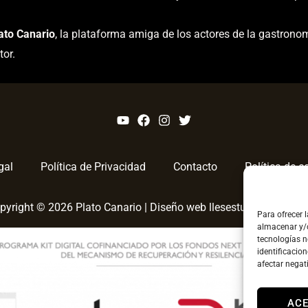
ato Canario
, la plataforma amiga de los actores de la gastronom
tor.
gal
Política de Privacidad
Contacto
Política de c
pyright © 2026 Plato Canario |
Diseño web llesestudiocreatvo.
Para ofrecer 
almacenar y/o
tecnologías 
identificacion
afectar negat
AC