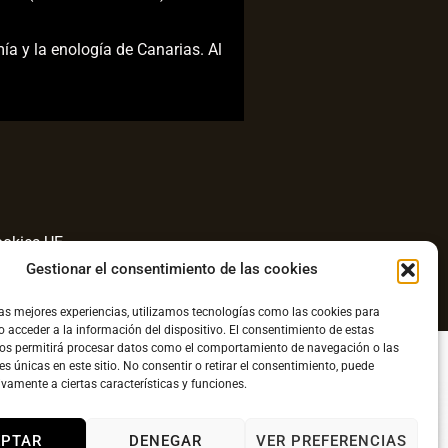
ía y la enología de Canarias. Al
ookies UE
Gestionar el consentimiento de las cookies
com
las mejores experiencias, utilizamos tecnologías como las cookies para
 acceder a la información del dispositivo. El consentimiento de estas
nos permitirá procesar datos como el comportamiento de navegación o las
es únicas en este sitio. No consentir o retirar el consentimiento, puede
ivamente a ciertas características y funciones.
EPTAR
DENEGAR
VER PREFERENCIAS