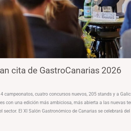
ran cita de GastroCanarias 2026
14 campeonatos, cuatro concursos nuevos, 205 stands y a Galic
es con una edición más ambiciosa, más abierta a las nuevas 
l sector. El XI Salón Gastronómico de Canarias se celebrará del