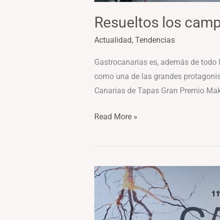
Resueltos los camp
Actualidad
,
Tendencias
Gastrocanarias es, además de todo l
como una de las grandes protagoni
Canarias de Tapas Gran Premio Makr
Read More »
Tenerife
reúne
la
gran