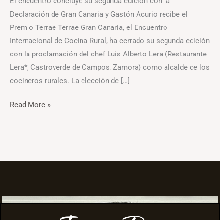
El encuentro concluye su segunda edición con la
Declaración de Gran Canaria y Gastón Acurio recibe el
Premio Terrae Terrae Gran Canaria, el Encuentro
Internacional de Cocina Rural, ha cerrado su segunda edición
con la proclamación del chef Luis Alberto Lera (Restaurante
Lera*, Castroverde de Campos, Zamora) como alcalde de los
cocineros rurales. La elección de […]
Read More »