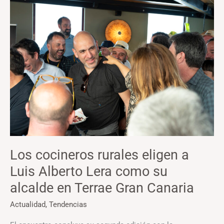
Los
cocineros
rurales
eligen
a
Luis
Alberto
Lera
como
su
alcalde
Los cocineros rurales eligen a
en
Luis Alberto Lera como su
Terrae
Gran
alcalde en Terrae Gran Canaria
Canaria
Actualidad
,
Tendencias