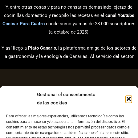
Y, entre otras cosas y para no cansarles demasiado, ejerzo de
cocinillas doméstico y recopilo las recetas en el
canal Youtube
Cocinar Para Cuatro
donde sumo ya más de 28.000 suscriptores
(a octubre de 2025).
Y así llego a
Plato Canario
, la plataforma amiga de los actores de
la gastronomía y la enología de Canarias. Al servicio del sector.
Gestionar el consentimiento
de las cookies
Aviso Legal
Para ofrecer las mejores experiencias, utilizamos tecnologías como las
Política de Privacidad
cookies para almacenar y/o acceder a la información del dispositivo. El
consentimiento de estas tecnologías nos permitirá procesar datos como el
Contacto
comportamiento de navegación o las identificaciones únicas en este sitio.