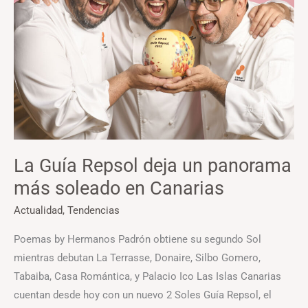
un
panorama
más
soleado
en
Canarias
La Guía Repsol deja un panorama
más soleado en Canarias
Actualidad
,
Tendencias
Poemas by Hermanos Padrón obtiene su segundo Sol
mientras debutan La Terrasse, Donaire, Silbo Gomero,
Tabaiba, Casa Romántica, y Palacio Ico Las Islas Canarias
cuentan desde hoy con un nuevo 2 Soles Guía Repsol, el