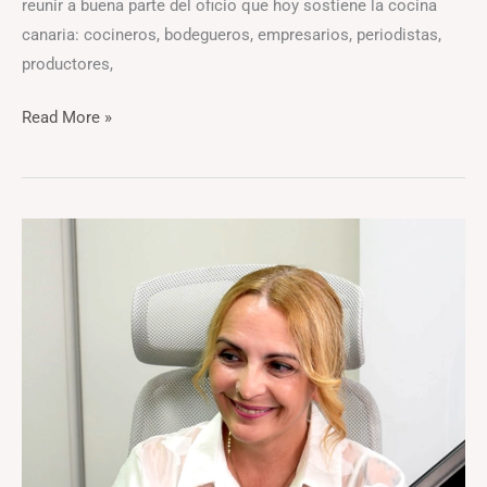
reunir a buena parte del oficio que hoy sostiene la cocina
canaria: cocineros, bodegueros, empresarios, periodistas,
productores,
Read More »
Sandra
Guadalupe,
la
otra
mitad
del
Sol