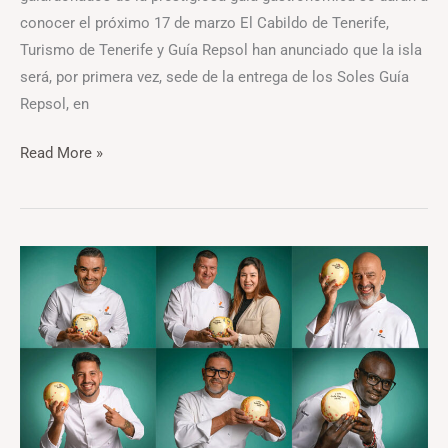
conocer el próximo 17 de marzo El Cabildo de Tenerife,
Turismo de Tenerife y Guía Repsol han anunciado que la isla
será, por primera vez, sede de la entrega de los Soles Guía
Repsol, en
Read More »
Etéreo
y
La
Cúpula
obtienen
su
segundo
SOL