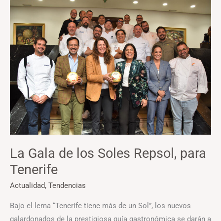
La
Gala
de
los
Soles
Repsol,
para
Tenerife
La Gala de los Soles Repsol, para
Tenerife
Actualidad
,
Tendencias
Bajo el lema “Tenerife tiene más de un Sol”, los nuevos
galardonados de la prestigiosa guía gastronómica se darán a