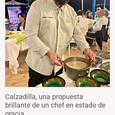
de
un
chef
en
estado
de
gracia
Calzadilla, una propuesta
brillante de un chef en estado de
gracia