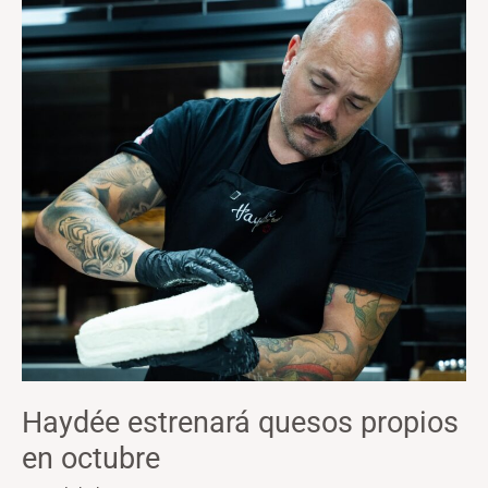
Haydée
estrenará
quesos
propios
en
octubre
Haydée estrenará quesos propios
en octubre