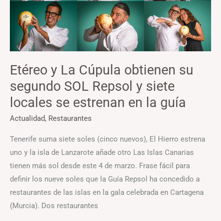
Repsol
y
siete
locales
se
Etéreo y La Cúpula obtienen su
estrenan
segundo SOL Repsol y siete
en
locales se estrenan en la guía
la
Actualidad
,
Restaurantes
guía
Tenerife suma siete soles (cinco nuevos), El Hierro estrena
uno y la isla de Lanzarote añade otro Las Islas Canarias
tienen más sol desde este 4 de marzo. Frase fácil para
definir los nueve soles que la Guía Repsol ha concedido a
restaurantes de las islas en la gala celebrada en Cartagena
(Murcia). Dos restaurantes