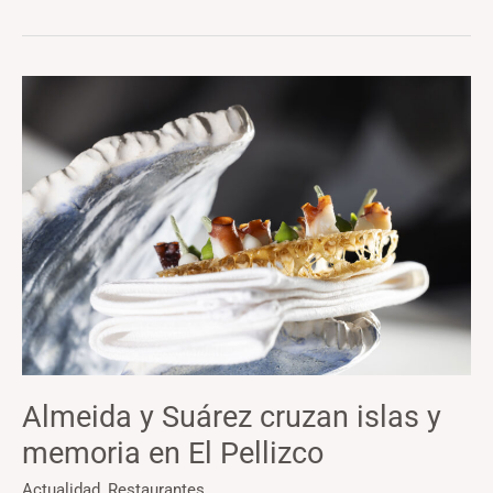
Almeida
y
Suárez
cruzan
islas
y
memoria
en
El
Pellizco
Almeida y Suárez cruzan islas y
memoria en El Pellizco
Actualidad
,
Restaurantes