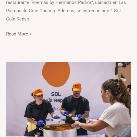
restaurante ‘Poemas by Hermanos Padrón’, ubicado en Las
Palmas de Gran Canaria. Además, se estrenan con 1 Sol
Guía Repsol
Read More »
Garbanzos
como
soles
en
Santa
Cruz
de
Tenerife