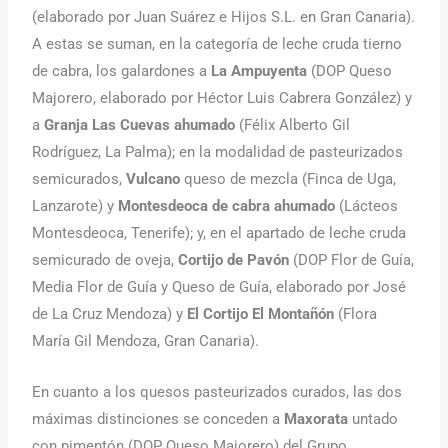
(elaborado por Juan Suárez e Hijos S.L. en Gran Canaria).
A estas se suman, en la categoría de leche cruda tierno
de cabra, los galardones a
La Ampuyenta
(DOP Queso
Majorero, elaborado por Héctor Luis Cabrera González) y
a
Granja Las Cuevas ahumado
(Félix Alberto Gil
Rodríguez, La Palma); en la modalidad de pasteurizados
semicurados,
Vulcano
queso de mezcla (Finca de Uga,
Lanzarote) y
Montesdeoca de cabra ahumado
(Lácteos
Montesdeoca, Tenerife); y, en el apartado de leche cruda
semicurado de oveja,
Cortijo de Pavón
(DOP Flor de Guía,
Media Flor de Guía y Queso de Guía, elaborado por José
de La Cruz Mendoza) y
El Cortijo El Montañón
(Flora
María Gil Mendoza, Gran Canaria).
En cuanto a los quesos pasteurizados curados, las dos
máximas distinciones se conceden a
Maxorata
untado
con pimentón (DOP Queso Majorero) del Grupo