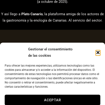
(a octubre de 2025).
Y así llego a
Plato Canario
, la plataforma amiga de los actores de
la gastronomía y la enología de Canarias. Al servicio del sector.
Gestionar el consentimiento
de las cookies
Aviso Legal
Para ofrecer las mejores experiencias, utilizamos tecnologías como las
Política de Privacidad
cookies para almacenar y/o acceder a la información del dispositivo. El
consentimiento de estas tecnologías nos permitirá procesar datos como el
Contacto
comportamiento de navegación o las identificaciones únicas en este sitio.
No consentir o retirar el consentimiento, puede afectar negativamente a
Política de cookies UE
ciertas características y funciones.
Copyright © 2026 Plato Canario |
Diseño web
ACEPTAR
llesestudiocreatvo.com