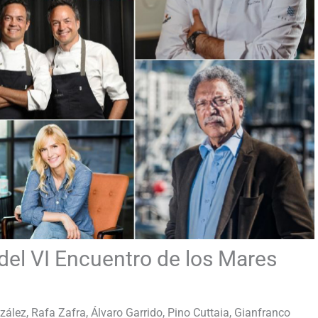
del VI Encuentro de los Mares
ález, Rafa Zafra, Álvaro Garrido, Pino Cuttaia, Gianfranco