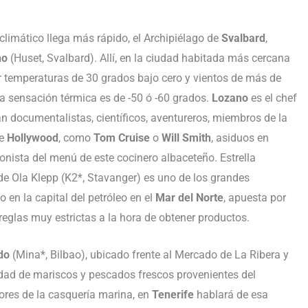
limático llega más rápido, el Archipiélago de
Svalbard
,
no
(Huset, Svalbard). Allí, en la ciudad habitada más cercana
r temperaturas de 30 grados bajo cero y vientos de más de
la sensación térmica es de -50 ó -60 grados.
Lozano
es el chef
 documentalistas, científicos, aventureros, miembros de la
de
Hollywood
, como
Tom Cruise
o
Will Smith
, asiduos en
gonista del menú de este cocinero albaceteño. Estrella
e de Ola Klepp (K2*, Stavanger) es uno de los grandes
o en la capital del petróleo en el
Mar del Norte
, apuesta por
reglas muy estrictas a la hora de obtener productos.
do
(Mina*, Bilbao), ubicado frente al Mercado de La Ribera y
edad de mariscos y pescados frescos provenientes del
sores de la casquería marina, en
Tenerife
hablará de esa