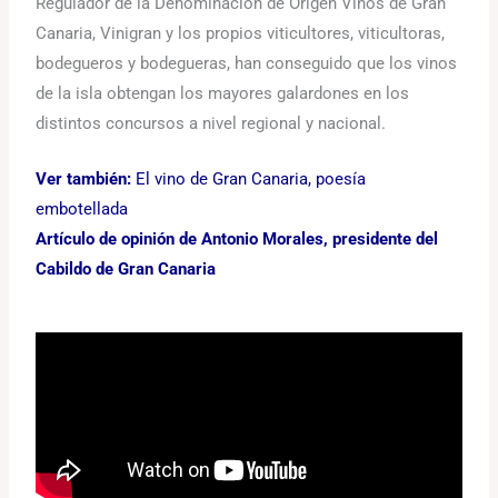
Regulador de la Denominación de Origen Vinos de Gran
Canaria, Vinigran y los propios viticultores, viticultoras,
bodegueros y bodegueras, han conseguido que los vinos
de la isla obtengan los mayores galardones en los
distintos concursos a nivel regional y nacional.
Ver también:
El vino de Gran Canaria, poesía
embotellada
Artículo de opinión de Antonio Morales, presidente del
Cabildo de Gran Canaria