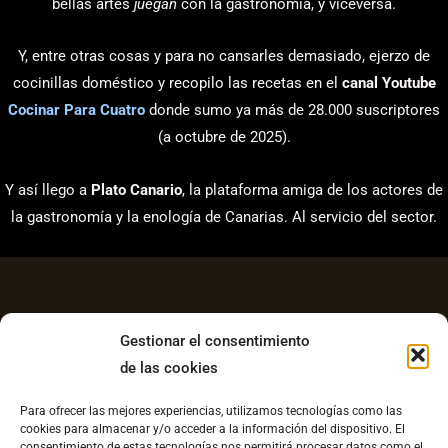
bellas artes
juegan
con la gastronomía, y viceversa.
Y, entre otras cosas y para no cansarles demasiado, ejerzo de
cocinillas doméstico y recopilo las recetas en el
canal Youtube
Cocinar Para Cuatro
donde sumo ya más de 28.000 suscriptores
(a octubre de 2025).
Y así llego a
Plato Canario
, la plataforma amiga de los actores de
la gastronomía y la enología de Canarias. Al servicio del sector.
Gestionar el consentimiento
de las cookies
Aviso Legal
Para ofrecer las mejores experiencias, utilizamos tecnologías como las
Política de Privacidad
cookies para almacenar y/o acceder a la información del dispositivo. El
consentimiento de estas tecnologías nos permitirá procesar datos como el