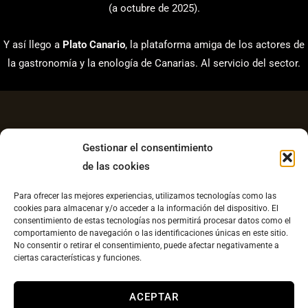
(a octubre de 2025).
Y así llego a
Plato Canario
, la plataforma amiga de los actores de
la gastronomía y la enología de Canarias. Al servicio del sector.
Gestionar el consentimiento
de las cookies
Aviso Legal
Para ofrecer las mejores experiencias, utilizamos tecnologías como las
Política de Privacidad
cookies para almacenar y/o acceder a la información del dispositivo. El
consentimiento de estas tecnologías nos permitirá procesar datos como el
Contacto
comportamiento de navegación o las identificaciones únicas en este sitio.
No consentir o retirar el consentimiento, puede afectar negativamente a
Política de cookies UE
ciertas características y funciones.
Copyright © 2026 Plato Canario |
Diseño web
ACEPTAR
llesestudiocreatvo.com