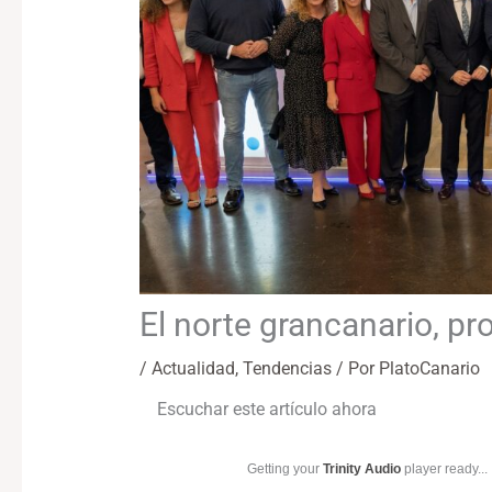
El norte grancanario, p
/
Actualidad
,
Tendencias
/ Por
PlatoCanario
Escuchar este artículo ahora
Getting your
Trinity Audio
player ready...