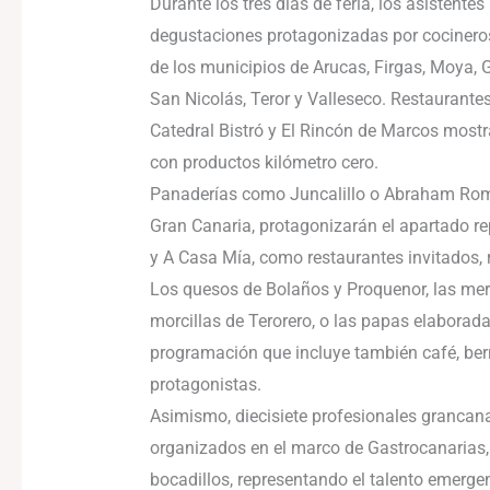
Durante los tres días de feria, los asistent
degustaciones protagonizadas por cocineros,
de los municipios de Arucas, Firgas, Moya, G
San Nicolás, Teror y Valleseco. Restaurant
Catedral Bistró y El Rincón de Marcos mostr
con productos kilómetro cero.
Panaderías como Juncalillo o Abraham Romer
Gran Canaria, protagonizarán el apartado r
y A Casa Mía, como restaurantes invitados,
Los quesos de Bolaños y Proquenor, las mer
morcillas de Terorero, o las papas elabora
programación que incluye también café, ber
protagonistas.
Asimismo, diecisiete profesionales grancana
organizados en el marco de Gastrocanarias,
bocadillos, representando el talento emergen