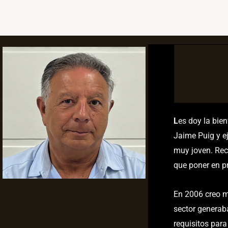
L
es doy la bie
Jaime Puig y ej
muy joven. Rec
que poner en pr
En 2006 creo m
sector generab
requisitos para 