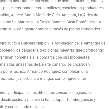
es podrán disfrutar de una veintena de demostraciones, catas y
 pasteleros, panaderos, sumilleres, cocteleros y productores
áldar, Agaete, Santa María de Guía, Artenara, La Aldea de
es como La Marisma, La Tasca Canaria, Casa Romántica, La
arán su visión gastronómica a través de platos elaborados
o, junto a Dulcería Nublo y la Asociación de la Almendra de
epostero y de panadería tradicional, mientras que Sorondongo
 rendirán homenaje a la comarca con sus propuestas.
meladas artesanas de Deleite Canario, los chorizos y
das por el técnico Armando Rodríguez completan una
ros, naranjas, cebolla o mangos como ingredientes
rios participan en los diferentes concursos regionales
 desde cocina y pastelería hasta tapas, hamburguesas y
te y consolidado de la isla.