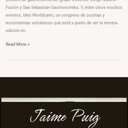
Fusión y San Sebastián Gastronomika. Y, entre otros muchos
eventos, ideó Worldcanic, un congreso de cocinas y
ecosistemas volcánicos que está a punto de ver la tercera
edición en
Read More »
Jaime Puig