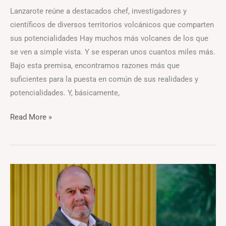
Lanzarote reúne a destacados chef, investigadores y
científicos de diversos territorios volcánicos que comparten
sus potencialidades Hay muchos más volcanes de los que
se ven a simple vista. Y se esperan unos cuantos miles más.
Bajo esta premisa, encontramos razones más que
suficientes para la puesta en común de sus realidades y
potencialidades. Y, básicamente,
Read More »
Benjamín
Lana,
CEO
de
Vocento