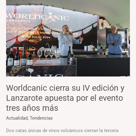
cierra
su
IV
edición
y
Lanzarote
apuesta
por
el
evento
Worldcanic cierra su IV edición y
tres
Lanzarote apuesta por el evento
años
más
tres años más
Actualidad
,
Tendencias
Dos catas únicas de vinos volcánicos cierran la tercera