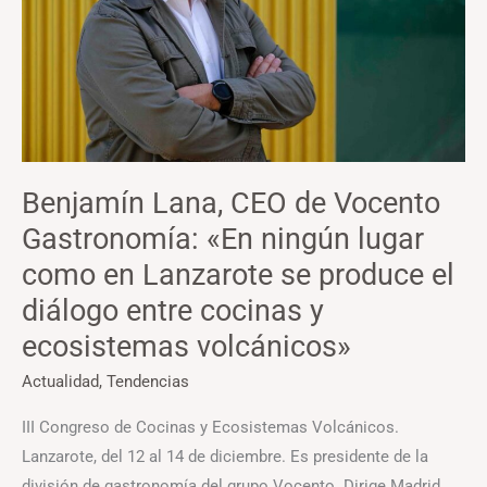
Gastronomía:
«En
ningún
lugar
como
en
Benjamín Lana, CEO de Vocento
Lanzarote
Gastronomía: «En ningún lugar
se
produce
como en Lanzarote se produce el
el
diálogo entre cocinas y
diálogo
ecosistemas volcánicos»
entre
cocinas
Actualidad
,
Tendencias
y
III Congreso de Cocinas y Ecosistemas Volcánicos.
ecosistemas
Lanzarote, del 12 al 14 de diciembre. Es presidente de la
volcánicos»
división de gastronomía del grupo Vocento. Dirige Madrid