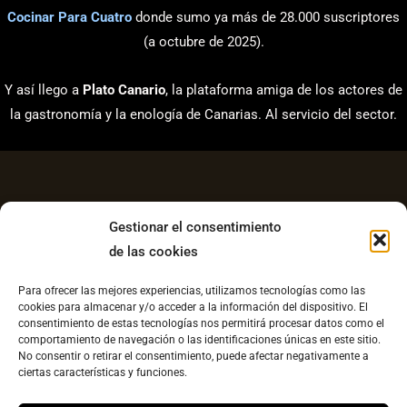
Cocinar Para Cuatro
donde sumo ya más de 28.000 suscriptores
(a octubre de 2025).
Y así llego a
Plato Canario
, la plataforma amiga de los actores de
la gastronomía y la enología de Canarias. Al servicio del sector.
Gestionar el consentimiento
de las cookies
Aviso Legal
Para ofrecer las mejores experiencias, utilizamos tecnologías como las
Política de Privacidad
cookies para almacenar y/o acceder a la información del dispositivo. El
consentimiento de estas tecnologías nos permitirá procesar datos como el
Contacto
comportamiento de navegación o las identificaciones únicas en este sitio.
No consentir o retirar el consentimiento, puede afectar negativamente a
Política de cookies UE
ciertas características y funciones.
Copyright © 2026 Plato Canario |
Diseño web