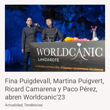
Fina
Puigdevall,
Martina
Puigvert,
Ricard
Camarena
y
Paco
Pérez,
abren
Worldcanic’23
Fina Puigdevall, Martina Puigvert,
Ricard Camarena y Paco Pérez,
abren Worldcanic’23
Actualidad
,
Tendencias