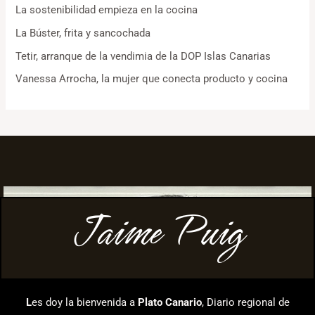
La sostenibilidad empieza en la cocina
La Búster, frita y sancochada
Tetir, arranque de la vendimia de la DOP Islas Canarias
Vanessa Arrocha, la mujer que conecta producto y cocina
Jaime Puig
L
es doy la bienvenida a
Plato Canario
, Diario regional de