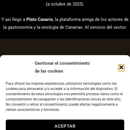
(a octubre de 2025).
Y así llego a
Plato Canario
, la plataforma amiga de los actores de
la gastronomía y la enología de Canarias. Al servicio del sector.
Gestionar el consentimiento
de las cookies
Aviso Legal
Para ofrecer las mejores experiencias, utilizamos tecnologías como las
Política de Privacidad
cookies para almacenar y/o acceder a la información del dispositivo. El
consentimiento de estas tecnologías nos permitirá procesar datos como el
Contacto
comportamiento de navegación o las identificaciones únicas en este sitio.
No consentir o retirar el consentimiento, puede afectar negativamente a
Política de cookies UE
ciertas características y funciones.
Copyright © 2026 Plato Canario |
Diseño web
ACEPTAR
llesestudiocreatvo.com