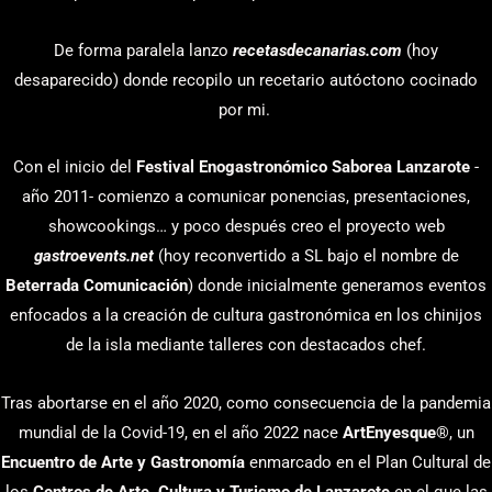
De forma paralela lanzo
recetasdecanarias.com
(hoy
desaparecido) donde recopilo un recetario autóctono cocinado
por mi.
Con el inicio del
Festival Enogastronómico Saborea Lanzarote
-
año 2011- comienzo a comunicar ponencias, presentaciones,
showcookings… y poco después creo el proyecto web
gastroevents.net
(hoy reconvertido a SL bajo el nombre de
Beterrada Comunicación
) donde inicialmente generamos eventos
enfocados a la creación de cultura gastronómica en los chinijos
de la isla mediante talleres con destacados chef.
Tras abortarse en el año 2020, como consecuencia de la pandemia
mundial de la Covid-19, en el año 2022 nace
ArtEnyesque
®, un
Encuentro de Arte y Gastronomía
enmarcado en el Plan Cultural de
los
Centros de Arte, Cultura y Turismo de Lanzarote
en el que las