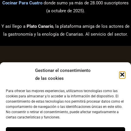
Cocinar Para Cuatro
donde sumo ya más de 28.000 suscriptores
(a octubre de 2025).
Y así llego a
Plato Canario
, la plataforma amiga de los actores de
la gastronomía y la enología de Canarias. Al servicio del sector.
Gestionar el consentimiento
de las cookies
Aviso Legal
Para ofrecer las mejores experiencias, utilizamos tecnologías como las
Política de Privacidad
cookies para almacenar y/o acceder a la información del dispositivo. El
consentimiento de estas tecnologías nos permitirá procesar datos como el
Contacto
comportamiento de navegación o las identificaciones únicas en este sitio.
No consentir o retirar el consentimiento, puede afectar negativamente a
Política de cookies UE
ciertas características y funciones.
Copyright © 2026 Plato Canario |
Diseño web