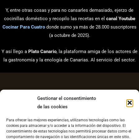
Y, entre otras cosas y para no cansarles demasiado, ejerzo de
cocinillas doméstico y recopilo las recetas en el
canal Youtube
Cocinar Para Cuatro
donde sumo ya más de 28.000 suscriptores
(a octubre de 2025).
Y así llego a
Plato Canario
, la plataforma amiga de los actores de
la gastronomía y la enología de Canarias. Al servicio del sector.
Gestionar el consentimiento
de las cookies
Aviso Legal
Para ofrecer las mejores experiencias, utilizamos tecnologías como las
Política de Privacidad
cookies para almacenar y/o acceder a la información del dispositivo. El
consentimiento de estas tecnologías nos permitirá procesar datos como el
Contacto
comportamiento de navegación o las identificaciones únicas en este sitio.