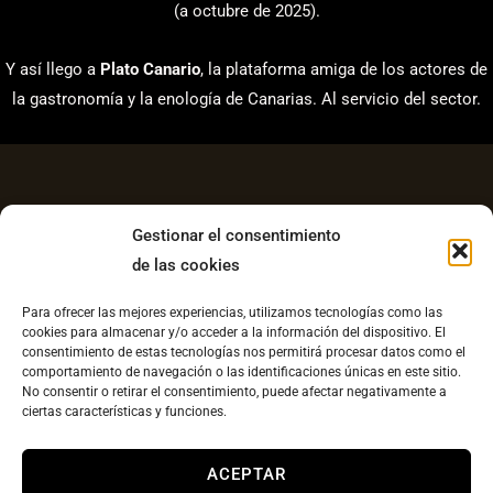
(a octubre de 2025).
Y así llego a
Plato Canario
, la plataforma amiga de los actores de
la gastronomía y la enología de Canarias. Al servicio del sector.
Gestionar el consentimiento
de las cookies
Aviso Legal
Para ofrecer las mejores experiencias, utilizamos tecnologías como las
Política de Privacidad
cookies para almacenar y/o acceder a la información del dispositivo. El
consentimiento de estas tecnologías nos permitirá procesar datos como el
Contacto
comportamiento de navegación o las identificaciones únicas en este sitio.
No consentir o retirar el consentimiento, puede afectar negativamente a
Política de cookies UE
ciertas características y funciones.
Copyright © 2026 Plato Canario |
Diseño web
ACEPTAR
llesestudiocreatvo.com